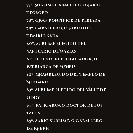
77º. Sublime Caballero o Sabio
Teósofo
78º. Gran Pontífice de Tebíada
79º. Caballero, o Sabio del
Temible Sada
80º. Sublime Elegido del
Santuario de Mazias
81º. Intendente Regulador, o
Patriarca de Menfis
82º. Gran Elegido del Templo de
Midgard
83º. Sublime Elegido del Valle de
Oddy
84º. Patriarca o Doctor de los
Izeds
85º. Sabio Sublime, o Caballero
de Kneph