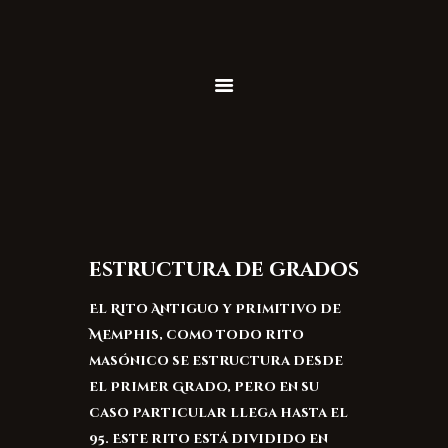
Inicio
Rito de Memphis
Soberano Santuario
Calendario
Fotos
Biblioteca
Miembros
Contacto
estructura de grados
El Rito Antiguo y Primitivo de
Memphis, como todo rito
masónico se estructura desde
el Primer Grado, pero en su
caso particular llega hasta el
95. Este rito está dividido en