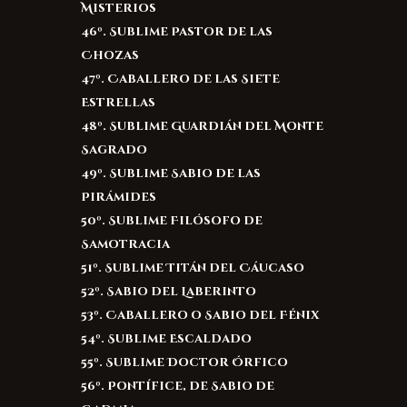
Misterios
46º. Sublime Pastor de las
Chozas
47º. Caballero de las Siete
Estrellas
48º. Sublime Guardián del Monte
Sagrado
49º. Sublime Sabio de las
Pirámides
50º. Sublime Filósofo de
Samotracia
51º. Sublime Titán del Cáucaso
52º. Sabio del Laberinto
53º. Caballero o Sabio del Fénix
54º. Sublime Escaldado
55º. Sublime Doctor Órfico
56º. Pontífice, de Sabio de