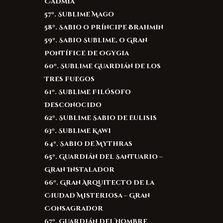
Cadmia
57º. Sublime Mago
58º. Sabio o Príncipe Brahmin
59º. Sabio Sublime, o Gran
Pontífice de Ogygia
60º. Sublime Guardián de los
Tres Fuegos
61º. Sublime Filósofo
Desconocido
62º. Sublime Sabio de Eulisis
63º. Sublime Kawi
64º. Sabio de Mythras
65º. Guardián del Santuario –
Gran Instalador
66º. Gran Arquitecto de la
Ciudad Misteriosa – Gran
Consagrador
67º. Guardián del Nombre